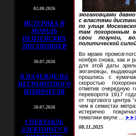
02.08.2026
зюгановцами давно
с властями дистан
ИСТЕРИКА И
по улице Московск
МОРАЛЬ
там похоронным м
ПЕНЗЕНСКИХ
свои лозунги, во
политической сило
ЗЮГАНОВЦЕВ
Во мраке промозглого
ноября снова, как и 
30.07.2026
для этой даты зрел
зюгановцы, выдающие
В НАДЕЖДЕ НА
прошлись с кумача
скоростью похоро
НЕГРАМОТНОГО
отметив очередную г
ИЗБИРАТЕЛЯ
переворота 1917 год
от торгового центра 
чем в семистах метра
28.07.2026
истерично покрич
тематики вкупе
...
➤➤
СПЕКТАКЛЬ
08.11.2025
ЭЛЕКТОРАТУ В