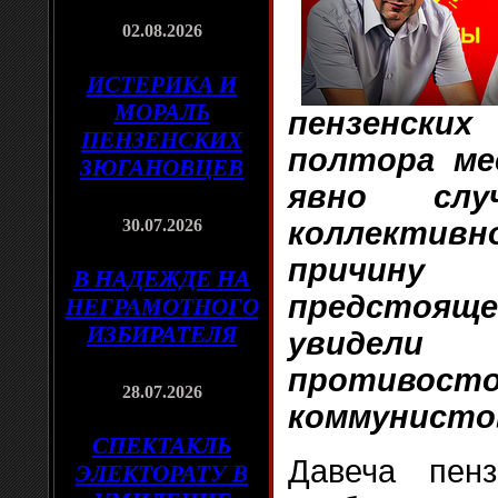
02.08.2026
ИСТЕРИКА И
МОРАЛЬ
пензенски
ПЕНЗЕНСКИХ
полтора ме
ЗЮГАНОВЦЕВ
явно слу
30.07.2026
коллективн
причи
В НАДЕЖДЕ НА
предстояще
НЕГРАМОТНОГО
ИЗБИРАТЕЛЯ
увидели
противо
28.07.2026
коммунист
СПЕКТАКЛЬ
Давеча пенз
ЭЛЕКТОРАТУ В