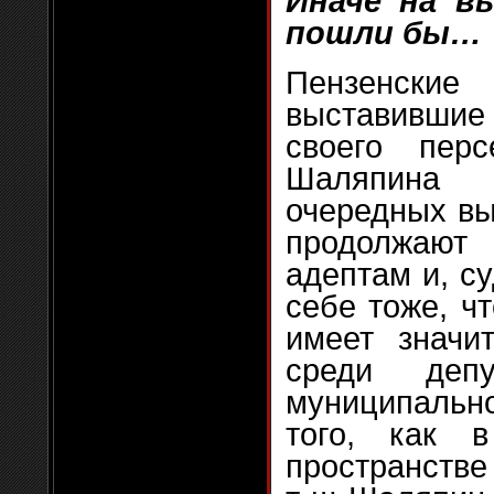
Иначе на в
пошли бы…
Пензенск
выставившие
своего пер
Шаляпина
очередных вы
продолжаю
адептам и, с
себе тоже, ч
имеет значи
среди депу
муниципальн
того, как 
пространств