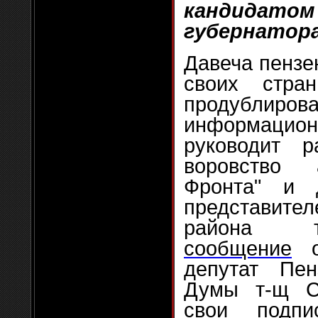
кандида
губернатор
Давеча пензе
своих стра
продуб
информационн
руководит 
воровство 
Фронта" и 
представите
района т
сообщение
о
депутат Пен
Думы т-щ С
свои подп