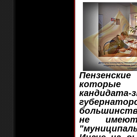
Пензенски
которые
кандидата
губернатор
большинств
не имею
"муниципа