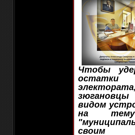
Чтобы уде
остатки 
электорат
зюгановц
видом устр
на тему
"муниципа
своим т