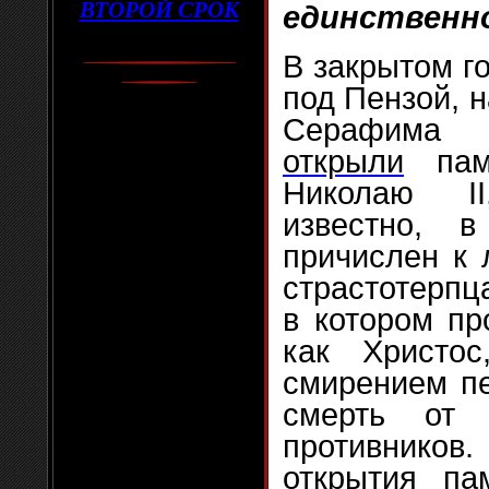
ВТОРОЙ СРОК
единственн
В закрытом г
под Пензой, 
Серафим
открыли
памя
Николаю I
известно, 
причислен к 
страстотерпц
в котором пр
как Христо
смирением пе
смерть от 
противнико
открытия па