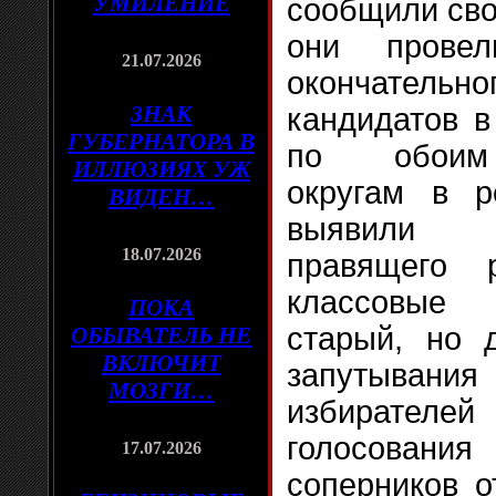
УМИЛЕНИЕ
сообщили сво
они прове
21.07.2026
окончате
ЗНАК
кандидатов в
ГУБЕРНАТОРА В
по обоим 
ИЛЛЮЗИЯХ УЖ
округам в ре
ВИДЕН…
выявили 
18.07.2026
правящего
классовые 
ПОКА
старый, но 
ОБЫВАТЕЛЬ НЕ
ВКЛЮЧИТ
запутыван
МОЗГИ…
избирате
голосован
17.07.2026
соперников о