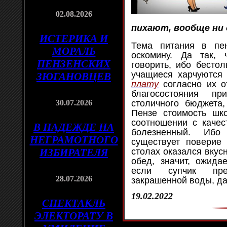
02.08.2026
пихают, вообще ни 
ИСТЕРИКА И
Тема питания в пе
МОРАЛЬ
оскомину. Да так,
ПЕНЗЕНСКИХ
говорить, ибо бестол
учащиеся харчуются
ЗЮГАНОВЦЕВ
плату
согласно их о
благосостояния п
30.07.2026
столичного бюджета
Пензе стоимость шк
соотношении с качес
В НАДЕЖДЕ НА
болезненный. Ибо
НЕГРАМОТНОГО
существует поверие
ИЗБИРАТЕЛЯ
столах оказался вкус
обед, значит, ожида
если супчик пре
28.07.2026
закрашенной воды, д
19.02.2022
СПЕКТАКЛЬ
ЭЛЕКТОРАТУ В