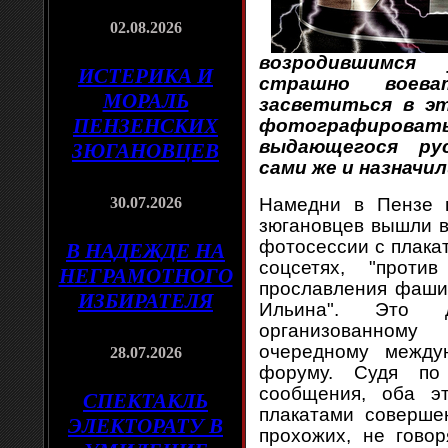
02.08.2026
возродившимся 
ИСТЕРИКА И
страшно воев
МОРАЛЬ
засветиться в э
ПЕНЗЕНСКИХ
фотографироват
выдающегося ру
ЗЮГАНОВЦЕВ
сами же и назнач
30.07.2026
Намедни в Пензе 
зюгановцев вышли в
фотосессии с плака
В НАДЕЖДЕ НА
соцсетях, "прот
НЕГРАМОТНОГО
прославления фаш
ИЗБИРАТЕЛЯ
Ильина". Это д
организованном
очередному между
28.07.2026
форуму. Судя по
сообщения, оба эт
СПЕКТАКЛЬ
плакатами соверше
ЭЛЕКТОРАТУ В
прохожих, не гово