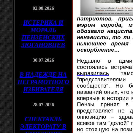
02.08.2026
патриотов, при
ИСТЕРИКА И
мэром города, м
МОРАЛЬ
обозвало нациста
ПЕНЗЕНСКИХ
ненависти, то ли
нынешнее время 
ЗЮГАНОВЦЕВ
оскорбление…
30.07.2026
Недавно в адми
состоялась встреч
выразилась
тамош
В НАДЕЖДЕ НА
"представителями
НЕГРАМОТНОГО
сообществ". Но б
ИЗБИРАТЕЛЯ
названий оных, что 
впервые в истории 
Пензы принял в 
28.07.2026
представляет не 
оппозицию – здр
СПЕКТАКЛЬ
всякое там "долой" 
ЭЛЕКТОРАТУ В
но стоящую на пози