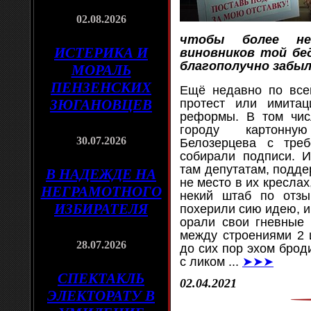
02.08.2026
чтобы более не
ИСТЕРИКА И
виновников той бе
благополучно забыл
МОРАЛЬ
ПЕНЗЕНСКИХ
Ещё недавно по все
ЗЮГАНОВЦЕВ
протест или имитац
реформы. В том чис
городу картонную
30.07.2026
Белозерцева с треб
собирали подписи. И
там депутатам, подд
В НАДЕЖДЕ НА
не место в их креслах
НЕГРАМОТНОГО
некий штаб по отзы
ИЗБИРАТЕЛЯ
похерили сию идею, иб
орали свои гневные 
между строениями 2 
28.07.2026
до сих пор эхом брод
с ликом
...
➤➤➤
СПЕКТАКЛЬ
02.04.2021
ЭЛЕКТОРАТУ В