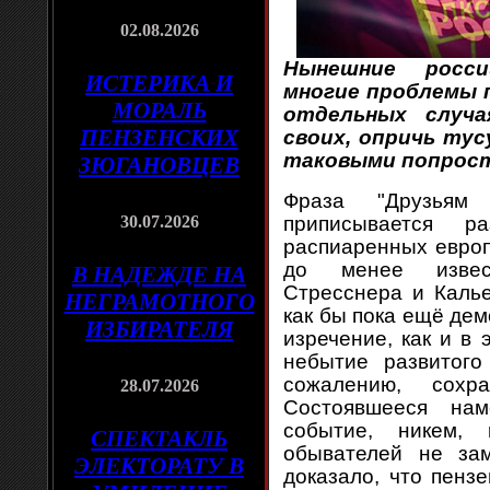
02.08.2026
Нынешние росс
ИСТЕРИКА И
многие проблемы 
МОРАЛЬ
отдельных случа
ПЕНЗЕНСКИХ
своих, опричь ту
таковыми попрос
ЗЮГАНОВЦЕВ
Фраза "Друзьям
30.07.2026
приписывается 
распиаренных европ
до менее извест
В НАДЕЖДЕ НА
Стресснера и Каль
НЕГРАМОТНОГО
как бы пока ещё дем
ИЗБИРАТЕЛЯ
изречение, как и в 
небытие развитого
сожалению, сохра
28.07.2026
Состоявшееся на
событие, никем,
СПЕКТАКЛЬ
обывателей не за
ЭЛЕКТОРАТУ В
доказало, что пенз