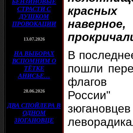
БЕНЗИНОВЫЕ
красны
СТРАСТИ С
ДУШКОМ
наверн
ПРОВОКАЦИИ
прокричал
13.07.2026
В последне
НА ВЫБОРАХ
ВСПОМНИМ О
пошли пере
ТЁТКЕ
АНИСЬЕ…
флагов "
28.06.2026
России" 
ДВА СПОЙЛЕРА В
зюган
ОДНОМ
леворадика
ЗЮГАНОВЦЕ