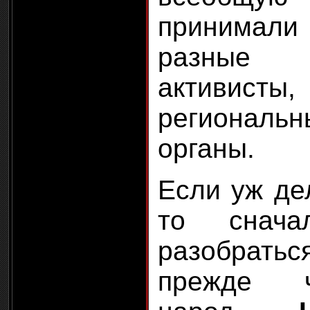
принимал
разные
активи
региональ
органы.
Если уж де
то снач
разобраться
прежде 