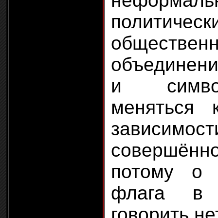
неформаль
полит
обществен
объединени
и симво
меняться 
зависимост
совершён
потому о 
флага в 
говорить не