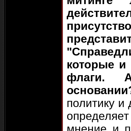
митинге 
действите
присутств
представи
"Справедл
которые и
флаги. 
основании
политику и 
определяет
мнение и п