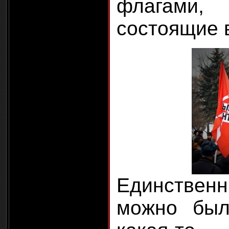
флагам
состоящие в
Единствен
можно был