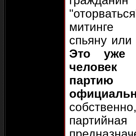
гражданин
"оторват
митинге 
спьяну или 
Это уже 
человек 
парти
официаль
собственно,
партийна
предназн