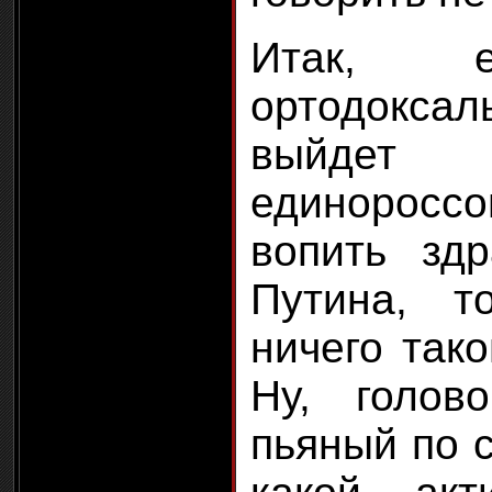
Итак, 
ортодоксал
выйдет
единорос
вопить зд
Путина, 
ничего тако
Ну, голов
пьяный по 