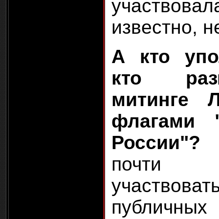
участвова
известно, н
А кто упо
кто раз
митинге 
флагами 
России"?
Д
почти 
участвов
публичн