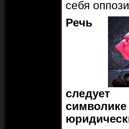
себя оппоз
Речь
следуе
символ
юридическ