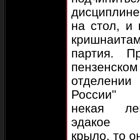
дисциплине
на стол, и 
кришнаитам
партия. П
пензенско
отделении
России" 
некая ле
эдакое п
крыло, то 