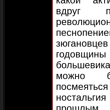
какой акти
вдруг п
революцио
песнопен
зюганов
годовщи
большеви
можно б
посмея
ностальгия
прошлым