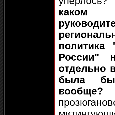
упёрлос
каком
руководит
региональ
политика 
России" 
отдельно в
была бы
вообще?
прозюган
митингую