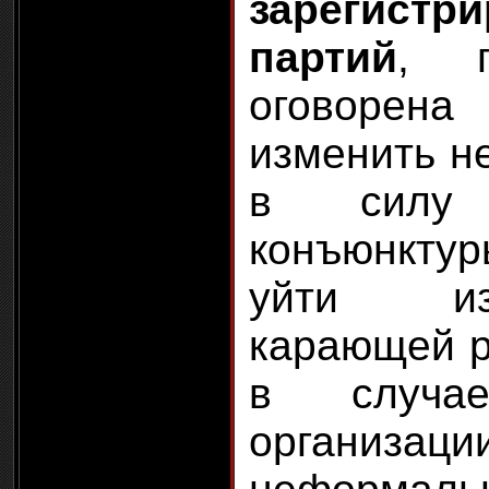
зарегистр
партий
, п
оговорена
изменить не
в силу п
конъюнкт
уйти из
карающей р
в случае
организаци