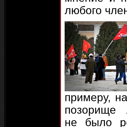
любого чле
примеру, на
позорище 
не было р