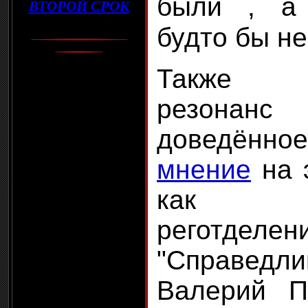
были
, а
ВТОРОЙ СРОК
будто бы не
Также о
резонанс
доведённ
мнение
на э
как ру
реготделен
"Справед
Валерий П