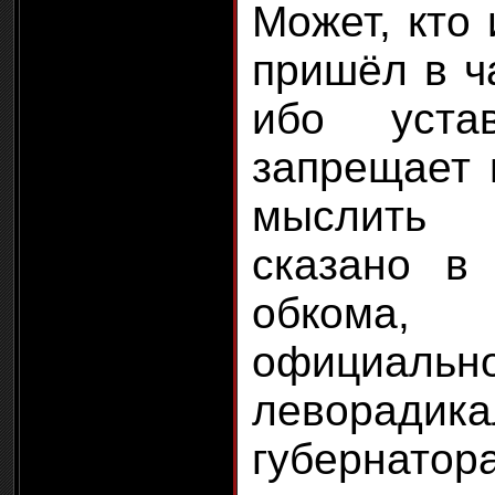
Может, кто 
пришёл в ч
ибо уста
запрещает 
мыслить
сказано в
обкома
официал
леворади
губер