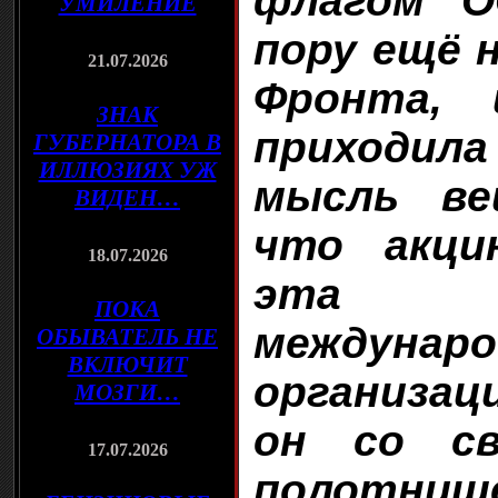
флагом О
УМИЛЕНИЕ
пору ещё 
21.07.2026
Фронта, 
ЗНАК
приходи
ГУБЕРНАТОРА В
ИЛЛЮЗИЯХ УЖ
мысль ве
ВИДЕН…
что акци
18.07.2026
эта 
ПОКА
междунаро
ОБЫВАТЕЛЬ НЕ
ВКЛЮЧИТ
организац
МОЗГИ…
он со св
17.07.2026
полотнищ