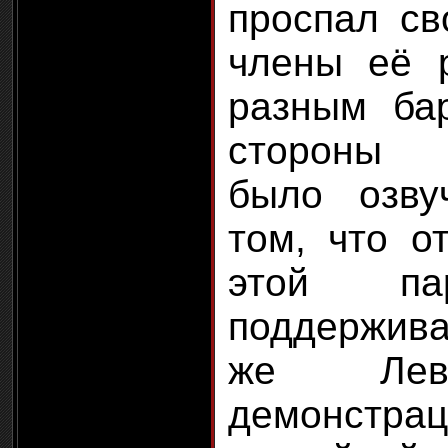
проспал св
члены её 
разным ба
стороны 
было озв
том, что о
этой па
поддержива
же Лев
демонстр