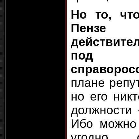
Но то, ч
Пенз
действит
под 
справорос
плане репут
но его ник
должности 
Ибо можно 
угодно, 