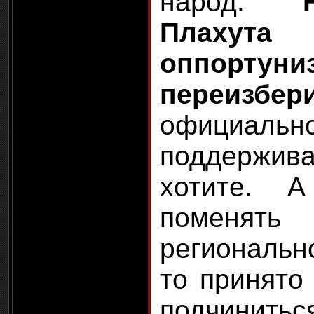
народ.
Плаху
оппорт
переизбери
официаль
поддержи
хотите. 
поменят
региональ
то принято
подчинит