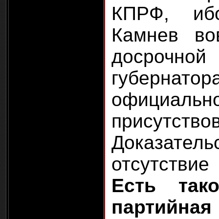
КПРФ, иб
Камнев во
досрочн
губернатор
официальн
присутство
Доказател
отсутстви
Есть так
партийна