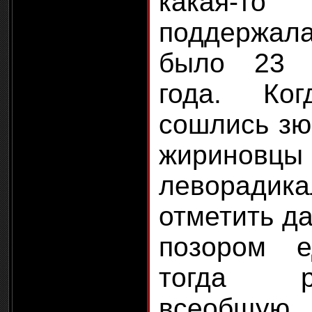
какая-
поддержала
было 23 
года. Ко
сошлись зю
жири
леворад
отметить да
позором е
тогда 
всеобщ