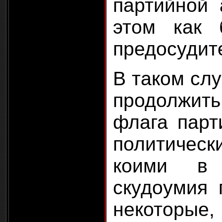
партийной 
этом как 
предосудит
В таком сл
продолжи
флага парт
политическ
коими в 
скудоумия 
некоторы