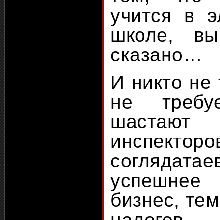
учится в э
школе, в
сказано…
И никто не 
не требу
шаста
инспекто
соглядат
успешнее
бизнес, тем
налогов –