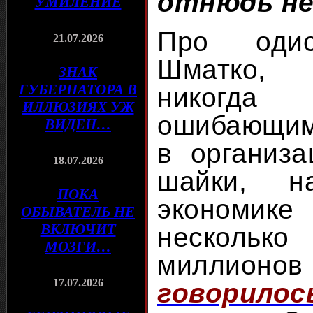
отнюдь не
УМИЛЕНИЕ
Про одис
21.07.2026
Шматко, 
ЗНАК
ГУБЕРНАТОРА В
нико
ИЛЛЮЗИЯХ УЖ
ошибающим
ВИДЕН…
в организа
18.07.2026
шайки, н
ПОКА
экономике
ОБЫВАТЕЛЬ НЕ
ВКЛЮЧИТ
несколь
МОЗГИ…
миллионов
17.07.2026
говорилос