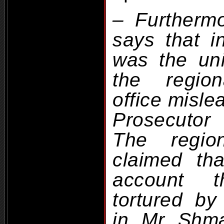
– Furthermo
says that i
was the un
the region
office misle
Prosecutor 
The regio
claimed tha
account 
tortured by
in Mr Shma