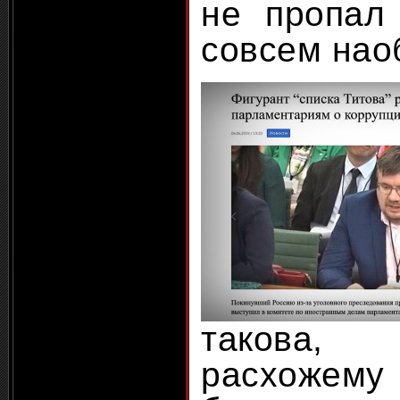
не пропал
совсем нао
такова, 
расхоже