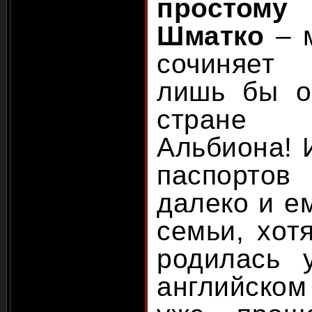
простому
Шматко
– м
сочиняет 
лишь бы о
стране
Альбиона! 
паспорто
далеко и ем
семьи, хот
родилась 
английско