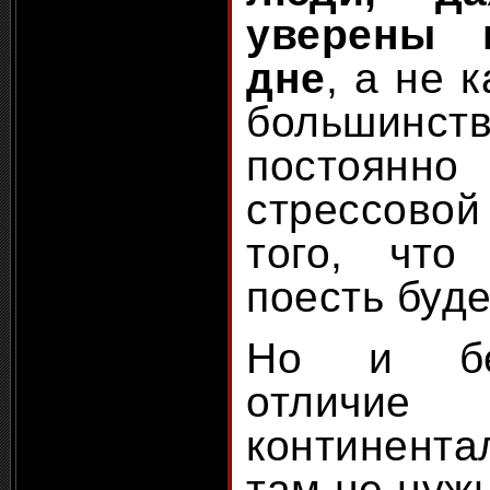
уверены 
дне
, а не 
большинс
постоянн
стрессово
того, что
поесть буде
Но и без
отличи
континент
там не нужн