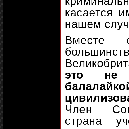
криминаль
касается и
нашем случ
Вместе
большинс
Великобри
это не
балал
цивилизов
Член Сов
страна уч