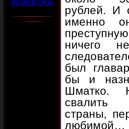
ВТОРОЙ СРОК
рублей. И 
именно
преступну
ничего н
следовател
был главар
бы и назн
Шматко. 
свалить
страны, пе
любимой…