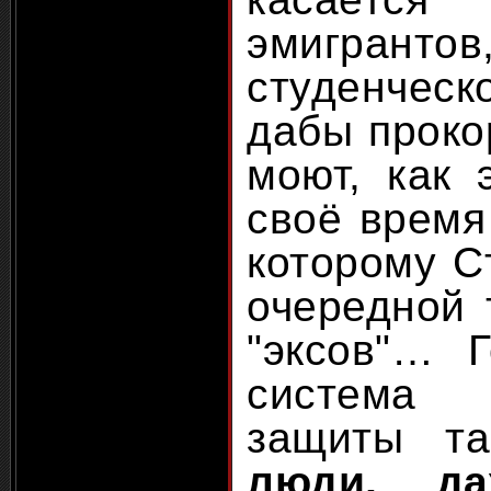
эмигранто
студенчес
дабы проко
моют, как 
своё время
которому С
очередной 
"эксов"… Г
система
защиты та
люди, да