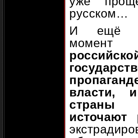
уже прощ
русском…
И ещё о
моме
российско
государст
пропаганде
власти, 
страны
источают 
экстрадиро