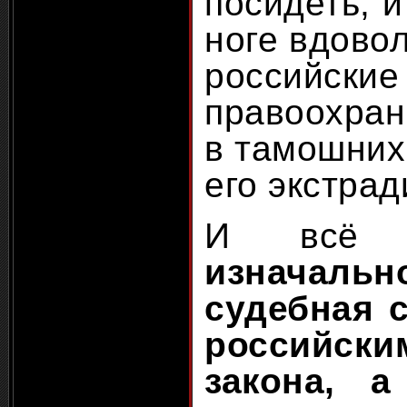
посидеть, и
ноге вдовол
российские
правоохран
в тамошних
его экстрад
И всё п
изначаль
судебная 
российски
закона, а