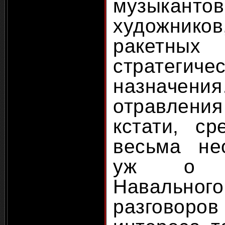
музыкант
художнико
ракет
стратегичес
назначе
отравлен
кстати, ср
весьма не
уж о пр
Навально
разговоров