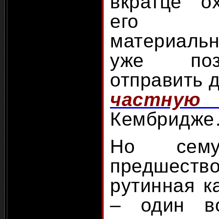
вкратце ох
его н
материаль
уже поз
отправить 
частную 
Кембридж
Но сему
предшест
рутинная к
– один в