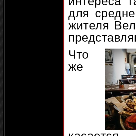
интереса т
для средне
жителя Вел
представля
Что
же
касае