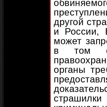
обвин
преступлен
другой стра
и России, 
может запр
в том сл
правоохра
органы тр
предоста
доказател
страш