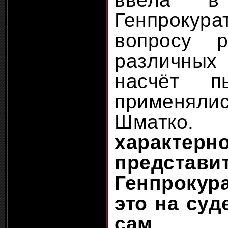
Генпрокура
вопросу 
различны
насчёт п
применял
Шматк
характерно
представи
Генпроку
это на суд
сам
.