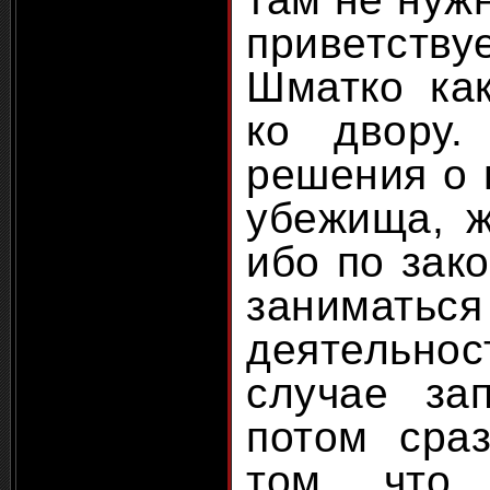
приветству
Шматко ка
ко двору.
решения о 
убежища, ж
ибо по зак
занимать
деятельн
случае за
потом сра
том, что