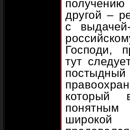
получен
другой – р
с выдачей
российск
Господи, 
тут следуе
постыдны
правоохран
который 
понятны
широкой