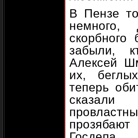
В Пензе то
немного,
скорбного 
забыли, 
Алексей Ш
их, беглы
теперь оби
сказали
провла
прозябают 
Госдепа,