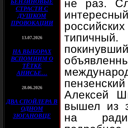
не раз. С
БЕНЗИНОВЫЕ
СТРАСТИ С
интерес
ДУШКОМ
ПРОВОКАЦИИ
российски
типичны
13.07.2026
покинувш
НА ВЫБОРАХ
объяв
ВСПОМНИМ О
ТЁТКЕ
междунар
АНИСЬЕ…
пензенск
28.06.2026
Алексей Ш
ДВА СПОЙЛЕРА В
вышел из 
ОДНОМ
на ради
ЗЮГАНОВЦЕ