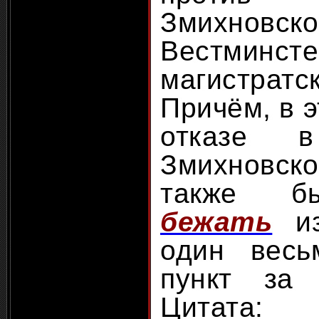
Змихно
Вестминсте
магистра
Причём, в 
отказе в
Змихновс
также б
бежать
из
один весь
пункт за
Цитата: