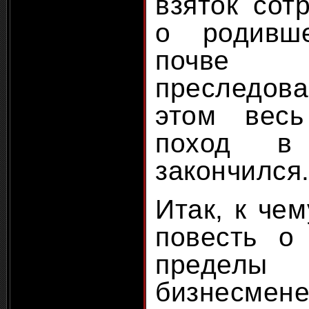
взяток сот
о родивш
почве 
преследо
этом весь
поход в
закончился
Итак, к чем
повесть о
преде
бизнесмене