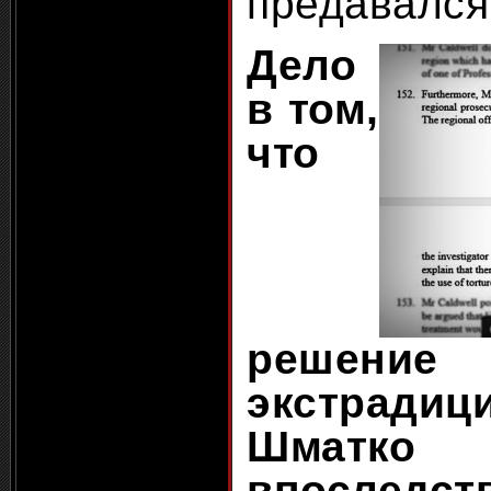
предавался
Дело
в том,
что
решение 
экстради
Шматк
впоследст