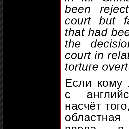
been rejec
court but f
that had be
the decisi
court in rela
torture over
Если кому 
с англий
насчёт того
областна
ввела в 