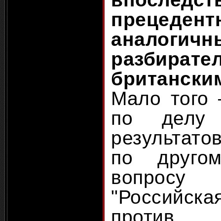
прецед
аналогич
разбирате
британск
Мало того 
по делу 
результат
по друго
вопросу
"Российс
против 