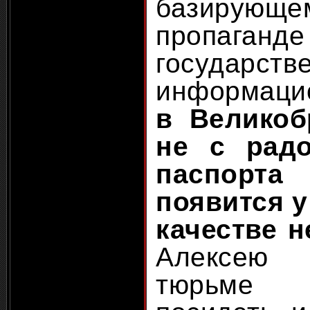
базиру
пропаганде
государств
информацио
в Великоб
не с рад
паспорт
появится у
качестве н
Алексею
тюрьме