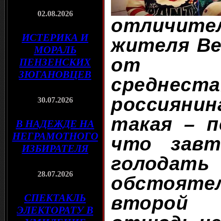
02.08.2026
отличите
ИСТЕРИКА И
жителя В
МОРАЛЬ
от ны
ПЕНЗЕНСКИХ
ЗЮГАНОВЦЕВ
среднест
россияни
30.07.2026
такая – п
В НАДЕЖДЕ НА
НЕГРАМОТНОГО
что завт
ИЗБИРАТЕЛЯ
голодать
28.07.2026
обстоят
СПЕКТАКЛЬ
второй 
ЭЛЕКТОРАТУ В