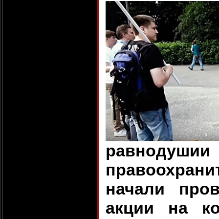
равнодуш
правоохра
начали пров
акции на к