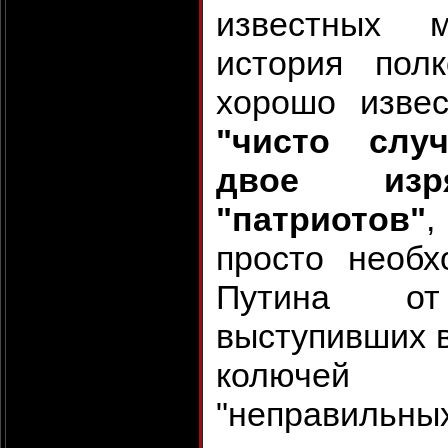
известных 
история пол
хорошо изве
"чисто слу
двое изр
"патриотов"
,
просто необ
Путина от
выступивших в
колючей 
"неправильны