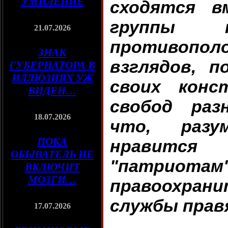
УМИЛЕНИЕ
сходятся в
группы п
21.07.2026
противопол
ЗНАК
взглядов, 
ГУБЕРНАТОРА В
ИЛЛЮЗИЯХ УЖ
своих конс
ВИДЕН…
свобод раз
18.07.2026
что, разу
ПОКА
нравится
ОБЫВАТЕЛЬ НЕ
"патрио
ВКЛЮЧИТ
МОЗГИ…
правоохра
службы пра
17.07.2026