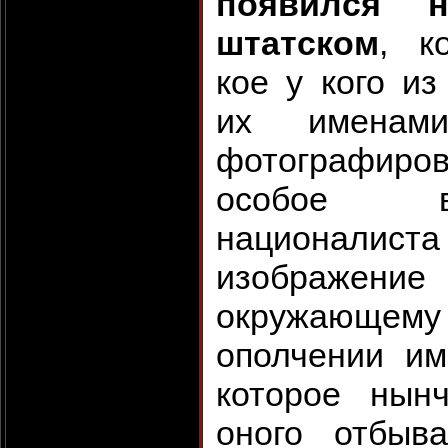
появился 
штатском
, к
кое у кого из
их именам
фотографиро
особое в
националиста
изображени
окружающе
ополчении им
которое нын
оного отбыв