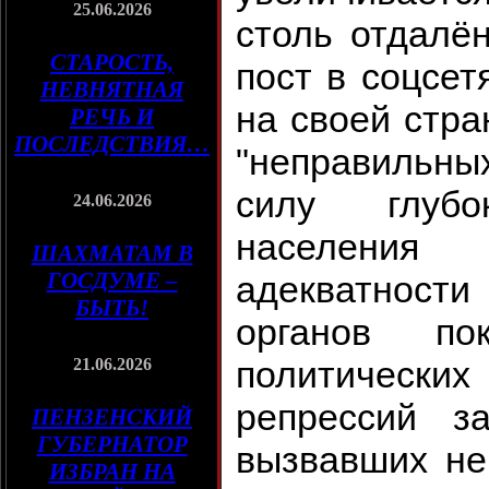
25.06.2026
столь отдалё
СТАРОСТЬ,
пост в соцсет
НЕВНЯТНАЯ
на своей стра
РЕЧЬ И
ПОСЛЕДСТВИЯ…
"неправильных
силу глубо
24.06.2026
населения
ШАХМАТАМ В
ГОСДУМЕ –
адекватност
БЫТЬ!
органов п
политических
21.06.2026
репрессий з
ПЕНЗЕНСКИЙ
ГУБЕРНАТОР
вызвавших не
ИЗБРАН НА