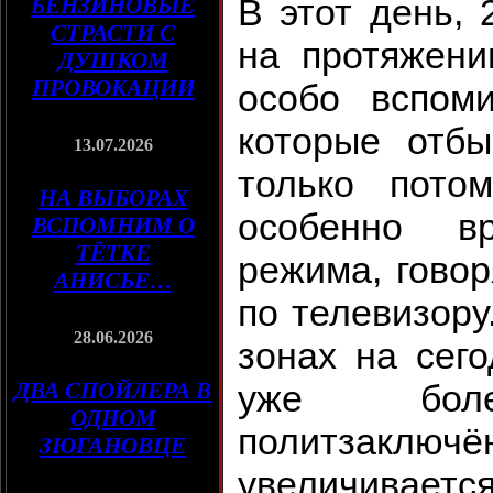
В этот день, 
БЕНЗИНОВЫЕ
СТРАСТИ С
на протяжени
ДУШКОМ
ПРОВОКАЦИИ
особо вспоми
которые отб
13.07.2026
только пото
НА ВЫБОРАХ
особенно в
ВСПОМНИМ О
ТЁТКЕ
режима, говор
АНИСЬЕ…
по телевизору
28.06.2026
зонах на сег
ДВА СПОЙЛЕРА В
уже бол
ОДНОМ
политзакл
ЗЮГАНОВЦЕ
увеличивается