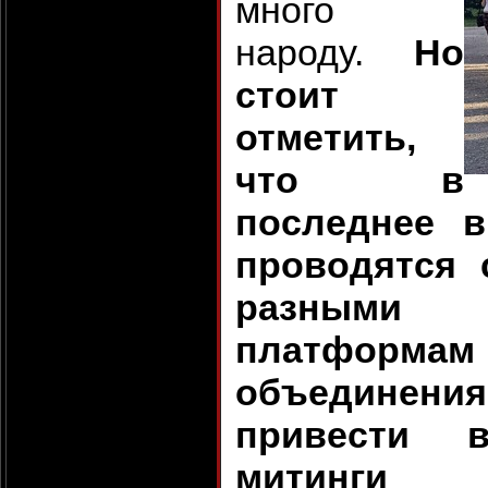
много
народу.
Но
стоит
отметить,
что в
последнее 
проводятся 
разными 
платформа
объединен
привести 
митинги п